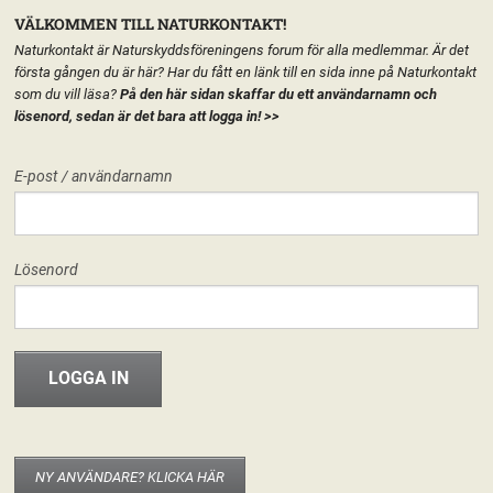
VÄLKOMMEN TILL NATURKONTAKT!
Naturkontakt är Naturskyddsföreningens forum för alla medlemmar. Är det
första gången du är här? Har du fått en länk till en sida inne på Naturkontakt
som du vill läsa?
På den här sidan skaffar du ett användarnamn och
lösenord, sedan är det bara att logga in!
>>
MENY
E-post / användarnamn
HEM
FÖRENINGEN
NATURSKYDDSFÖRENINGEN I KRONOBERG
START
LÄGG TILL EN TEXT HÄR PÅ SIDAN
FORUM
Lösenord
FÖRENINGEN
Naturskyddsföreningen i Kronoberg
Missa inte inspirationsdygnet –
förlängd anmälan!
INFO & MATERIAL
15 januari, 2013
Linnéa Falk
Låter det inte oemotståndligt kul med ett dygn där deltagarna kommer
utbyta idéer och ta vara på varandras kunskap, stärka vi-känslan och
inspirera till samarbeten som gör det lättare – och roligare – att vara aktiv i
NY ANVÄNDARE? KLICKA HÄR