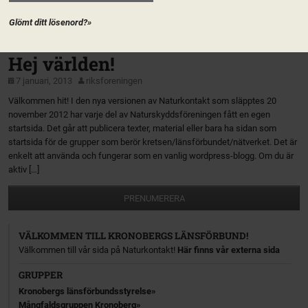
Naturskyddsföreningen? Det är vad som kommer hända när Kronobergs
länsförbund bjuder in till en regional ledarskapsträff 1-2 februari […]
Glömt ditt lösenord?»
Naturskyddsföreningen i Kronoberg
Hej världen!
7 januari, 2013
riksforeningen
Välkommen hit! I den nya versionen av Naturkontakt som släpptes 20
november 2012 har varje del av Naturskyddsföreningen fått en egen
startsida. Det går att publicera texter, material eller bara ha sidan som
startsida för de grupper som berör kretsen/länsförbundet/nätverket. Det är
enkelt att använda och fungerar som en vanlig wordpress-blogg. Om du är
aktiv […]
PRENUMERERA
VÄLKOMMEN TILL KRONOBERGS LÄNSFÖRBUND!
Välkommen till vår sida på Naturkontakt!
Här finns vår externa sida
GRUPPER
Kronobergs länsförbundsstyrelse
Mångfaldsgruppen Kronoberg