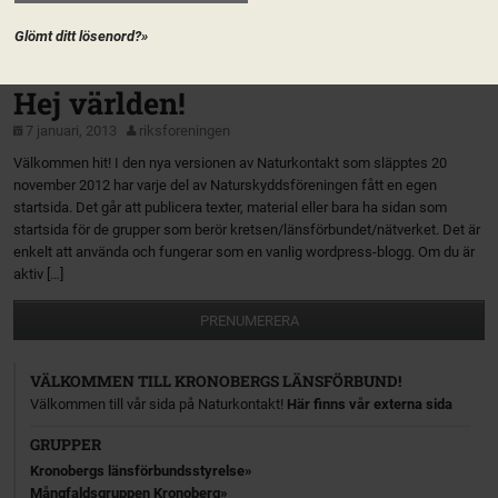
Naturskyddsföreningen? Det är vad som kommer hända när Kronobergs
länsförbund bjuder in till en regional ledarskapsträff 1-2 februari […]
Glömt ditt lösenord?»
Naturskyddsföreningen i Kronoberg
Hej världen!
7 januari, 2013
riksforeningen
Välkommen hit! I den nya versionen av Naturkontakt som släpptes 20
november 2012 har varje del av Naturskyddsföreningen fått en egen
startsida. Det går att publicera texter, material eller bara ha sidan som
startsida för de grupper som berör kretsen/länsförbundet/nätverket. Det är
enkelt att använda och fungerar som en vanlig wordpress-blogg. Om du är
aktiv […]
PRENUMERERA
VÄLKOMMEN TILL KRONOBERGS LÄNSFÖRBUND!
Välkommen till vår sida på Naturkontakt!
Här finns vår externa sida
GRUPPER
Kronobergs länsförbundsstyrelse
Mångfaldsgruppen Kronoberg