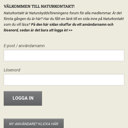
VÄLKOMMEN TILL NATURKONTAKT!
Naturkontakt är Naturskyddsföreningens forum för alla medlemmar. Är det
första gången du är här? Har du fått en länk till en sida inne på Naturkontakt
som du vill läsa?
På den här sidan skaffar du ett användarnamn och
lösenord, sedan är det bara att logga in!
>>
MENY
E-post / användarnamn
HEM
FÖRENINGEN
NATURSKYDDSFÖRENINGEN I KRONOBERG
START
LÄGG TILL EN TEXT HÄR PÅ SIDAN
FORUM
Lösenord
FÖRENINGEN
Naturskyddsföreningen i Kronoberg
Missa inte inspirationsdygnet –
förlängd anmälan!
INFO & MATERIAL
15 januari, 2013
Linnéa Falk
Låter det inte oemotståndligt kul med ett dygn där deltagarna kommer
utbyta idéer och ta vara på varandras kunskap, stärka vi-känslan och
inspirera till samarbeten som gör det lättare – och roligare – att vara aktiv i
NY ANVÄNDARE? KLICKA HÄR